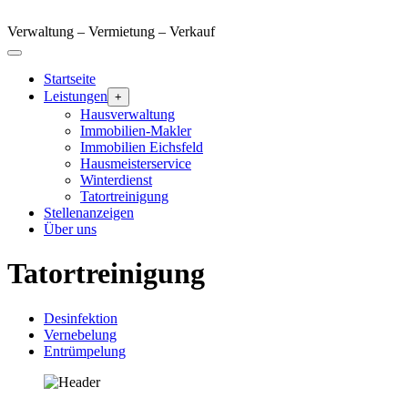
Verwaltung – Vermietung – Verkauf
Startseite
Leistungen
+
Hausverwaltung
Immobilien-Makler
Immobilien Eichsfeld
Hausmeisterservice
Winterdienst
Tatortreinigung
Stellenanzeigen
Über uns
Tatortreinigung
Desinfektion
Vernebelung
Entrümpelung